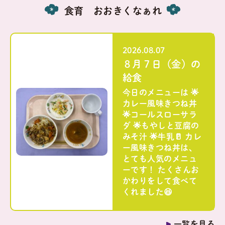
食育 おおきくなぁれ
2026.08.07
８月７日（金）の
給食
今日のメニューは 🌟
カレー風味きつね丼
🌟コールスローサラ
ダ 🌟もやしと豆腐の
みそ汁 🌟牛乳🥛 カレ
ー風味きつね丼は、
とても人気のメニュ
ーです！ たくさんお
かわりをして食べて
くれました😆
一覧を見る