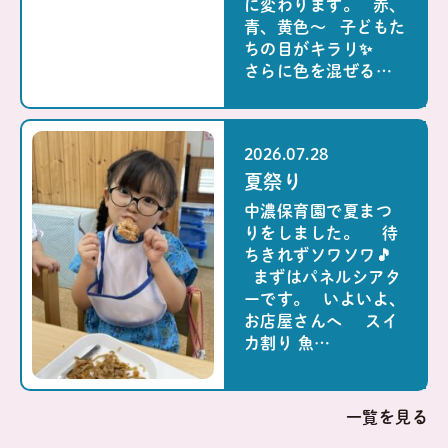
に変わります。 赤、
青、黄色～ 子どもた
ちの目がキラリ✨
さらに色を混ぜる…
2026.07.28
夏祭り
中濃保育園で夏まつ
りをしました。 待
ちきれずソワソワ🎵
まずはパネルシアタ
ーです。 いよいよ、
お店屋さんへ スイ
カ割り 魚…
一覧を見る